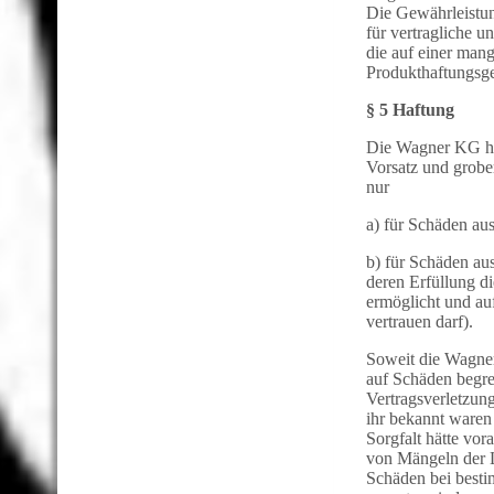
Die Gewährleistung
für vertragliche u
die auf einer mang
Produkthaftungsge
§ 5 Haftung
Die Wagner KG haf
Vorsatz und grober
nur
a) für Schäden au
b) für Schäden aus
deren Erfüllung d
ermöglicht und auf
vertrauen darf).
Soweit die Wagner
auf Schäden begre
Vertragsverletzun
ihr bekannt waren
Sorgfalt hätte vo
von Mängeln der L
Schäden bei best