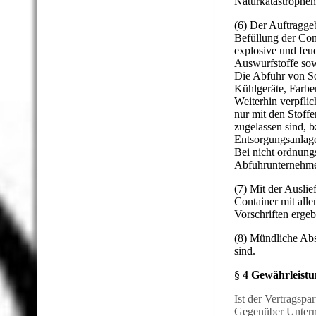
Naturkatastrophen
(6) Der Auftragge
Befüllung der Cont
explosive und feue
Auswurfstoffe sow
Die Abfuhr von So
Kühlgeräte, Farbe
Weiterhin verpflic
nur mit den Stoffe
zugelassen sind, 
Entsorgungsanlage
Bei nicht ordnung
Abfuhrunternehme
(7) Mit der Ausli
Container mit alle
Vorschriften erge
(8) Mündliche Abs
sind.
§ 4 Gewährleist
Ist der Vertragspa
Gegenüber Untern