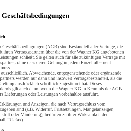
 Geschäftsbedingungen
ich
 Geschäftsbedingungen (AGB) sind Bestandteil aller Verträge, die
t ihren Vertragspartnern über die von der Wagner KG angebotenen
istungen schließt. Sie gelten auch für alle zukünftigen Verträge mit
partner, ohne dass deren Geltung in jedem Einzelfall erneut
 muss.
ausschließlich. Abweichende, entgegenstehende oder ergänzende
artners werden nur dann und insoweit Vertragsbestandteil, als die
eltung ausdrücklich schriftlich zugestimmt hat. Dieses
dernis gilt auch dann, wenn die Wagner KG in Kenntnis der AGB
rs Lieferungen oder Leistungen vorbehaltlos ausführt.
Erklärungen und Anzeigen, die nach Vertragsschluss vom
bzugeben sind (z.B. Widerruf, Fristsetzungen, Mängelanzeigen,
ktritt oder Minderung), bedürfen zu ihrer Wirksamkeit der
il, Telefax).
uss