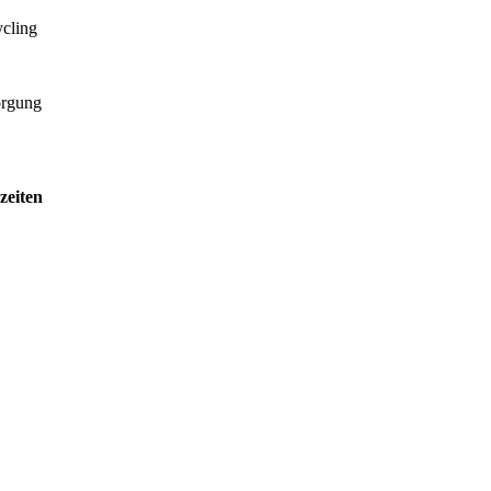
ycling
orgung
zeiten