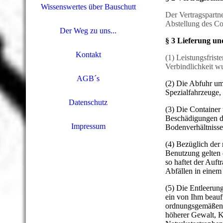
Wissenswertes über Bauschutt
Der Vertragspartn
Abstellung des Co
Der Weg zu uns...
§ 3 Lieferung un
Kontakt
(1) Leistungsfrist
Verbindlichkeit wu
AGB´s
(2) Die Abfuhr umf
Spezialfahrzeuge,
Datenschutz
(3) Die Container
Beschädigungen de
Impressum
Bodenverhältnisse
(4) Bezüglich der
Benutzung gelten 
so haftet der Auf
Abfällen in einem 
(5) Die Entleerun
ein von Ihm beauf
ordnungsgemäßen E
höherer Gewalt, K