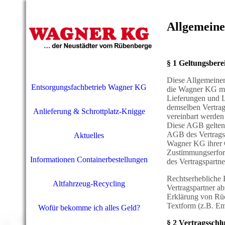
Allgemeine
§ 1 Geltungsbere
Diese Allgemeinen
Entsorgungsfachbetrieb Wagner KG
die Wagner KG mi
Lieferungen und Le
demselben Vertrags
Anlieferung & Schrottplatz-Knigge
vereinbart werden
Diese AGB gelten 
AGB des Vertragsp
Aktuelles
Wagner KG ihrer G
Zustimmungserfor
Informationen Containerbestellungen
des Vertragspartne
Rechtserhebliche 
Altfahrzeug-Recycling
Vertragspartner a
Erklärung von Rüc
Textform (z.B. Ema
Wofür bekomme ich alles Geld?
§ 2 Vertragsschl