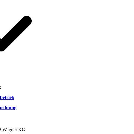
:
betrieb
rordnung
8 Wagner KG