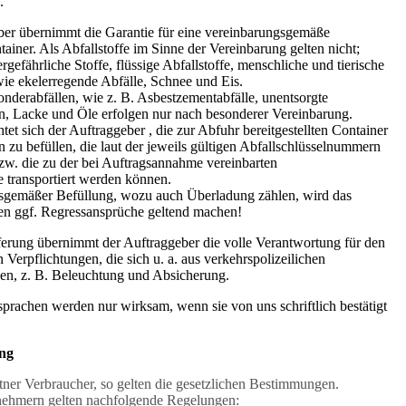
.
ber übernimmt die Garantie für eine vereinbarungsgemäße
ainer. Als Abfallstoffe im Sinne der Vereinbarung gelten nicht;
rgefährliche Stoffe, flüssige Abfallstoffe, menschliche und tierische
ie ekelerregende Abfälle, Schnee und Eis.
nderabfällen, wie z. B. Asbestzementabfälle, unentsorgte
n, Lacke und Öle erfolgen nur nach besonderer Vereinbarung.
htet sich der Auftraggeber , die zur Abfuhr bereitgestellten Container
n zu befüllen, die laut der jeweils gültigen Abfallschlüsselnummern
bzw. die zu der bei Auftragsannahme vereinbarten
 transportiert werden können.
sgemäßer Befüllung, wozu auch Überladung zählen, wird das
n ggf. Regressansprüche geltend machen!
eferung übernimmt der Auftraggeber die volle Verantwortung für den
n Verpflichtungen, die sich u. a. aus verkehrspolizeilichen
ben, z. B. Beleuchtung und Absicherung.
prachen werden nur wirksam, wenn sie von uns schriftlich bestätigt
ung
rtner Verbraucher, so gelten die gesetzlichen Bestimmungen.
ehmern gelten nachfolgende Regelungen: