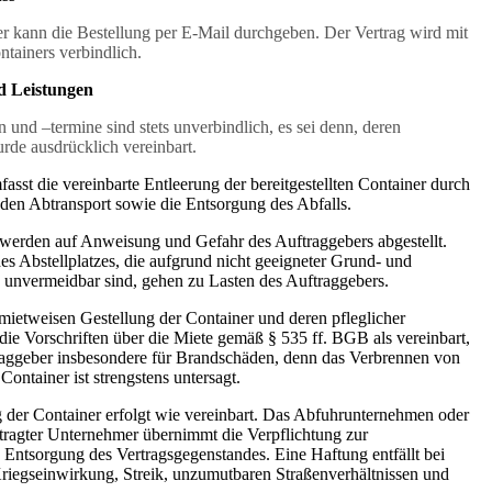
er kann die Bestellung per E-Mail durchgeben. Der Vertrag wird mit
ntainers verbindlich.
d Leistungen
en und –termine sind stets unverbindlich, es sei denn, deren
rde ausdrücklich vereinbart.
asst die vereinbarte Entleerung der bereitgestellten Container durch
 den Abtransport sowie die Entsorgung des Abfalls.
 werden auf Anweisung und Gefahr des Auftraggebers abgestellt.
s Abstellplatzes, die aufgrund nicht geeigneter Grund- und
 unvermeidbar sind, gehen zu Lasten des Auftraggebers.
 mietweisen Gestellung der Container und deren pfleglicher
die Vorschriften über die Miete gemäß § 535 ff. BGB als vereinbart,
traggeber insbesondere für Brandschäden, denn das Verbrennen von
Container ist strengstens untersagt.
g der Container erfolgt wie vereinbart. Das Abfuhrunternehmen oder
tragter Unternehmer übernimmt die Verpflichtung zur
ntsorgung des Vertragsgegenstandes. Eine Haftung entfällt bei
riegseinwirkung, Streik, unzumutbaren Straßenverhältnissen und