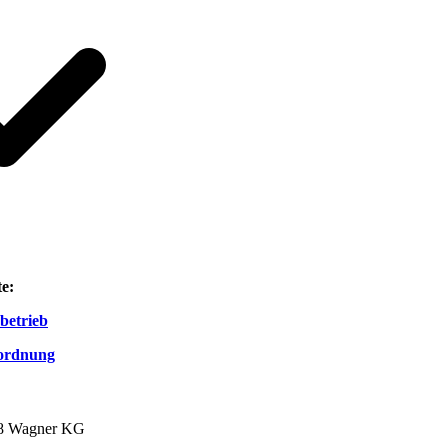
te:
betrieb
rordnung
8 Wagner KG