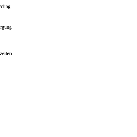
ycling
orgung
zeiten