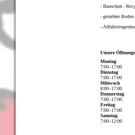
- Bauschutt - Rec
- gesiebter Boden
- Altfahrzeugents
Unsere Öffnungs
Montag
7
:
00
–
17
:
00
Dienstag
7
:
00
–
17
:
00
Mittwoch
8
:
00
–
17
:
00
Donnerstag
7
:
00
–
17
:
00
Freitag
7
:
00
–
17
:
00
Samstag
7
:
00
–
12
:
00